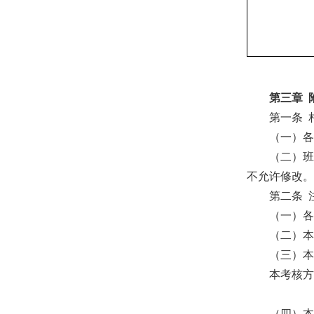
第三章 
第一条 
（一）各
（二）班
不允许修改。
第二条 
（一）各
（二）本
（三）本
本考核方
（四）本