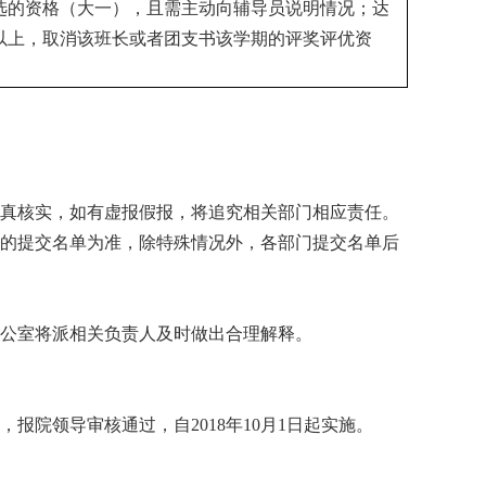
选的资格（大一），且需主动向辅导员说明情况；达
以上，取消该班长或者团支书该学期的评奖评优资
真核实，如有虚报假报，将追究相关部门相应责任。
的提交名单为准，除特殊情况外，各部门提交名单后
公室将派相关负责人及时做出合理解释。
，报院领导审核通过，自2018年
10
月
1
日起实施。