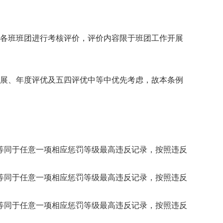
各班班团进行考核评价，评价内容限于班团工作开展
展、年度评优及五四评优中等中优先考虑，故本条例
等同于任意一项相应惩罚等级最高违反记录，按照违反
等同于任意一项相应惩罚等级最高违反记录，按照违反
等同于任意一项相应惩罚等级最高违反记录，按照违反