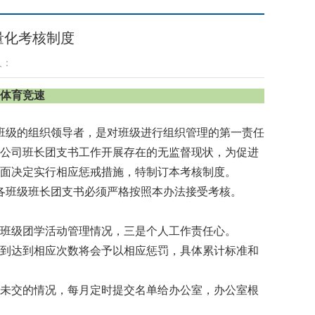
量化考核制度
人：
-体育竞速
班级的组织领导者，是对班级进行组织管理的第一责任
公司班长团支书工作开展存在的无监督现状，为促进
面决定实行相应惩戒措施，特制订本考核制度。
属各班级班长团支书必须严格按照本办法接受考核。
班级团学活动管理情况，三是个人工作责任心。
到达到相应次数将会予以相应惩罚，具体累计标准和
未交的情况，每月定时提交名单给办公室，办公室根