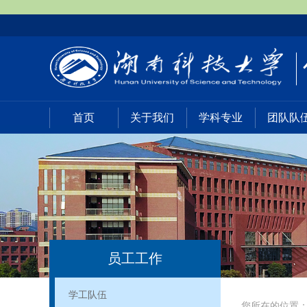
首页
关于我们
学科专业
团队队
员工工作
学工队伍
您所在的位置