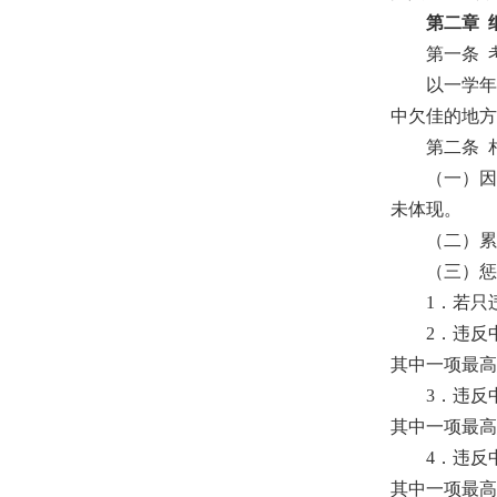
第二章 
第一条 
以一学年
中欠佳的地方
第二条 
（一）因
未体现。
（二）累
（三）惩
1．若只
2．违反
其中一项最高
3．违反
其中一项最高
4．违反
其中一项最高