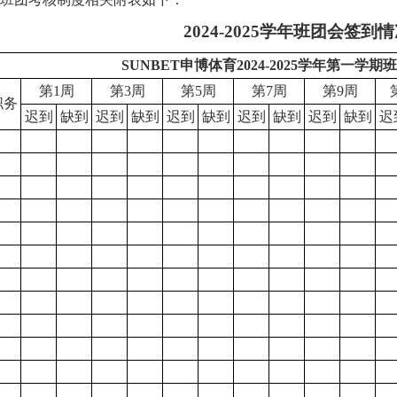
2024-2025学年班团会签到
SUNBET申博体育2024-2025学年第一
第1周
第3周
第5周
第7周
第9周
职务
迟到
缺到
迟到
缺到
迟到
缺到
迟到
缺到
迟到
缺到
迟