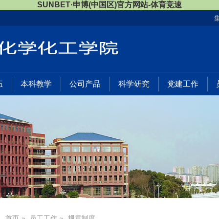
SUNBET·申博(中国区)官方网站-体育竞速
伍
本科教学
公司产品
科学研究
党建工作
：
首页
»
员工工作
»
规章制度