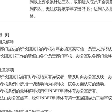
到以上要求累计达三次，取消进入院员工会竞
到四次，无法获得该学年荣誉聘书；达到六次
格。
附 则
相关解释
部门提供的班长团支书的考核材料必须真实可信，负责人员将认
长团支书工作的请假由各个负责部门审核，办公室以各部门最终
注意事项
班长团支书如有对考核结果有异议者，请及时向办公室反映，办
考核条例中所指一切活动均为得到校、院各方面认可的活动。
考核条例的最终解释权归SUNBET申博体育办公室所有。
法由办公室起草，经SUNBET申博体育第十五届团委员工会审议
班团考核制度相关附表如下：