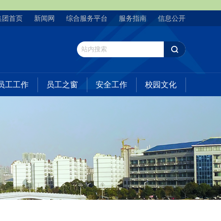
集团首页
新闻网
综合服务平台
服务指南
信息公开
员工工作
员工之窗
安全工作
校园文化