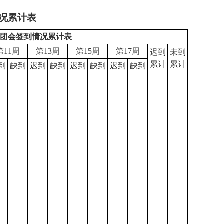
情况累计表
学期班团会签到情况累计表
第11周
第13周
第15周
第17周
迟到
未到
累计
累计
到
缺到
迟到
缺到
迟到
缺到
迟到
缺到